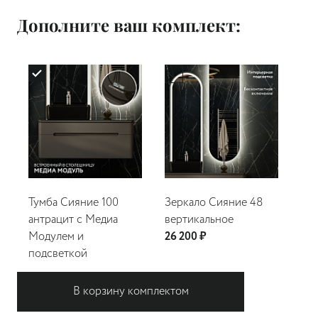
Дополните ваш комплект:
Тумба Сияние 100
Зеркало Сияние 48
Зер
антрацит с Медиа
вертикальное
ве
Модулем и
26 200 ₽
32 
подсветкой
87 615 ₽
В корзину комплектом