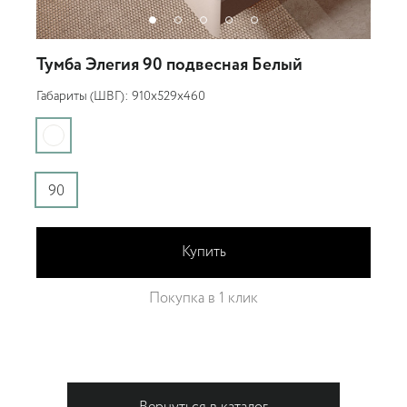
Тумба Элегия 90 подвесная Белый
Габариты (ШВГ): 910x529x460
Г
90
Купить
Покупка в 1 клик