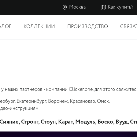
Москва
Как купить?
АЛОГ
КОЛЛЕКЦИИ
ПРОИЗВОДСТВО
СВЯЗА
 наших партнеров - компании Сlicker.one, для этого свяжитес
ербург, Екатеринбург, Воронеж, Красанодар, Омск.
идео-инструкциям.
яние, Стронг, Стоун, Карат, Модуль, Боско, Вууд, С