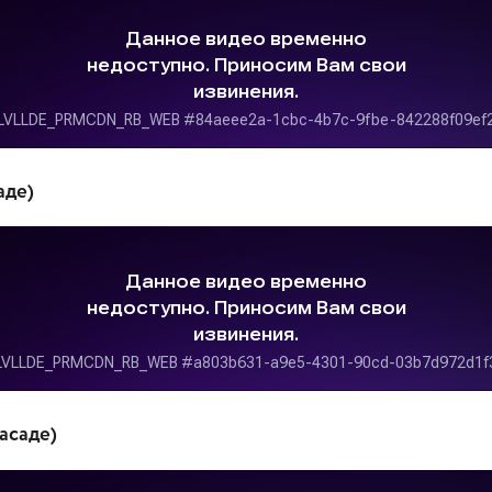
аде)
асаде)