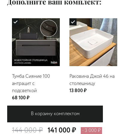
Дополните ваш комплект:
Тумба Сияние 100
Раковина Джой 46 на
Зе
антрацит c
столешницу
ве
подсветкой
13 800 ₽
26 
68 100 ₽
В корзину комплектом
144 000 ₽
141 000 ₽
- 3 000 ₽